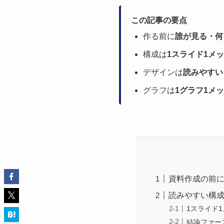
この記事の要点
作る前に
誰が見る・何
構成は
1スライド1メ
デザインは
読みやすい
グラフは
1グラフ1メ
資料作成の前に
読みやすい構
1スライド
結論ファー