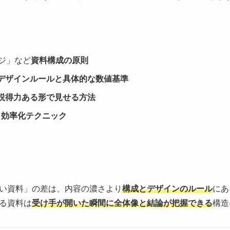
ジ」など
資料構成の原則
デザインルールと具体的な数値基準
説得力ある形で見せる方法
と効率化テクニック
い資料」の差は、内容の濃さより
構成とデザインのルール
にあ
る資料は
受け手が開いた瞬間に全体像と結論が把握できる
構造