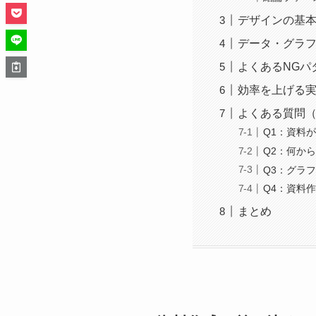
デザインの基
データ・グラ
よくあるNGパ
効率を上げる
よくある質問（
Q1：資料
Q2：何か
Q3：グラ
Q4：資料
まとめ