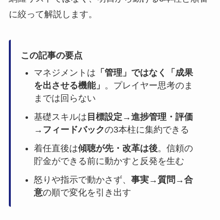
に絞って解説します。
この記事の要点
マネジメントは
「管理」ではなく「成果
を出させる機能」
。プレイヤー思考のま
までは回らない
基礎スキルは
目標設定→進捗管理・評価
→フィードバック
の3本柱に集約できる
着任直後は
傾聴が先・改革は後
。信頼の
貯金ができる前に動かすと反発を生む
怒りや指示で動かさず、
事実→質問→合
意
の順で変化を引き出す