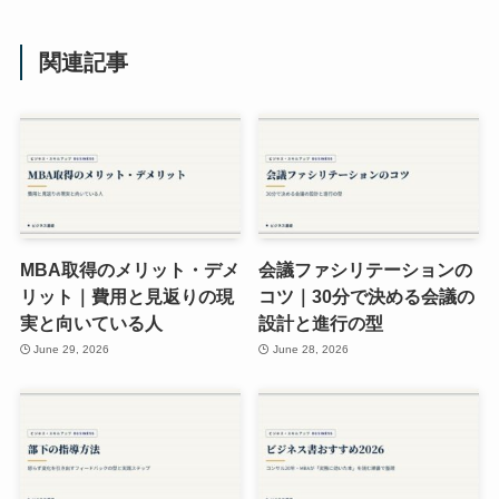
関連記事
MBA取得のメリット・デメ
会議ファシリテーションの
リット｜費用と見返りの現
コツ｜30分で決める会議の
実と向いている人
設計と進行の型
June 29, 2026
June 28, 2026