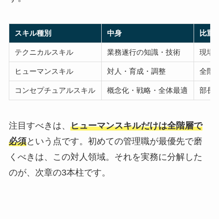
スキル種別
中身
比重
テクニカルスキル
業務遂行の知識・技術
現場
ヒューマンスキル
対人・育成・調整
全階
コンセプチュアルスキル
概念化・戦略・全体最適
部長
注目すべきは、
ヒューマンスキルだけは全階層で
必須
という点です。初めての管理職が最優先で磨
くべきは、この対人領域。それを実務に分解した
のが、次章の3本柱です。