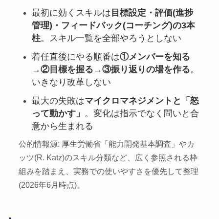
最初に効くスキルは
目標設定・評価(進捗
管理)・フィードバック(コーチング)の3本
柱
。スキル一覧を全部やろうとしない
着任直後にやる順番は
①メンバーを知る
→②目標を握る→③振り返りの場を作る
。
いきなり改革しない
最大の失敗は
マイクロマネジメントと「怒
って動かす」
。変化は指示でなく問いと合
意から生まれる
公的情報源: 厚生労働省「能力開発基本調査」やカ
ッツ(R. Katz)のスキル分類など、広く参照される枠
組みを踏まえ、実務での使いやすさを優先して整理
(2026年6月時点)。